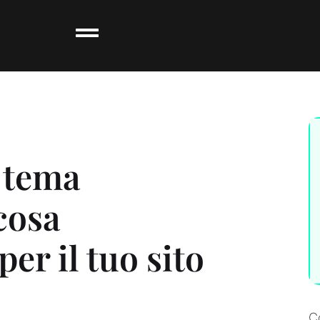
 tema
cosa
er il tuo sito
C