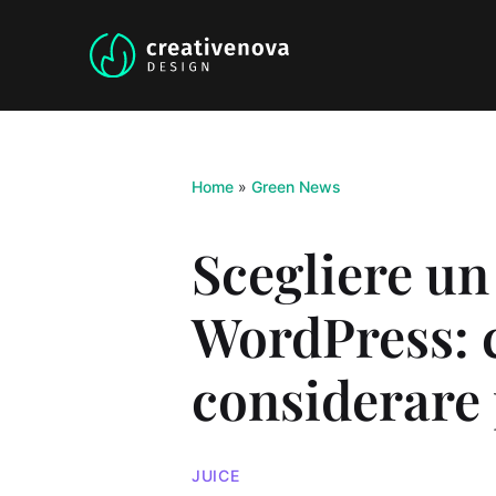
Home
»
Green News
Scegliere un
WordPress: 
considerare p
JUICE