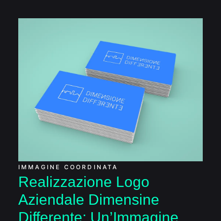
Realizzazione Logo
Aziendale Dimensine
Differente:
Un’Immagine che
Comunica
Innovazione
IMMAGINE COORDINATA
Realizzazione Logo
Aziendale Dimensine
Differente: Un’Immagine