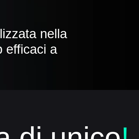
izzata nella
 efficaci a
 di unico
!