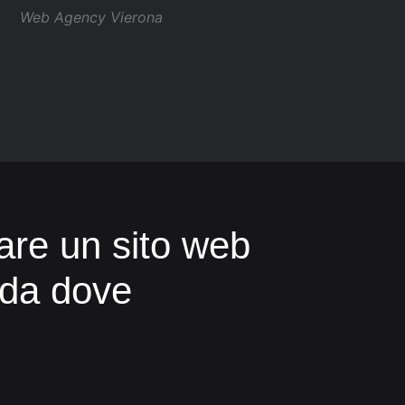
Web Agency Vierona
eare un sito web
 da dove
!