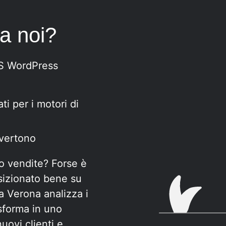
 a noi?
MS WordPress
ti per i motori di
nvertono
 o vendite? Forse è
osizionato bene su
 Verona analizza i
asforma in uno
uovi clienti e