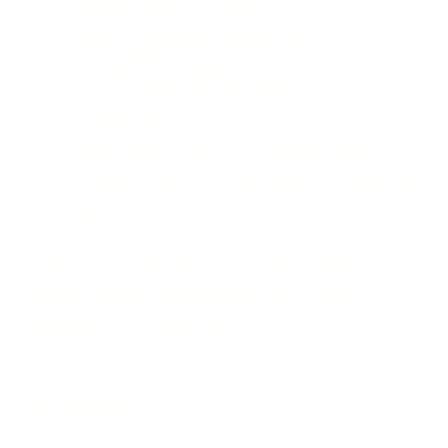
Padova opera l’agenzia
come si stanno muovendo i
competitors locali
quali strumenti abbiamo a
disposizione
quali problematiche riscontriamo
i risultati ottenuti dall’agenzia fino ad
oggi
Fatto ciò, eravamo pronti per creare un
piano di web marketing
ottimizzato per
aumentare le acquisizioni.
Strategia