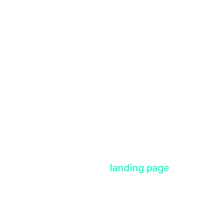
persone intenzionate a vendere casa
persone in possesso di un immobile
sfitto o ereditato
persone che avevano già provato a
vendere da sole o con altre agenzie,
ma con scarso successo
Creazione della landing page
Di conseguenza ci siamo concentrati
sullo sviluppo di una
landing page
ad hoc
i cui obiettivi erano:
dare a queste persone tutte le