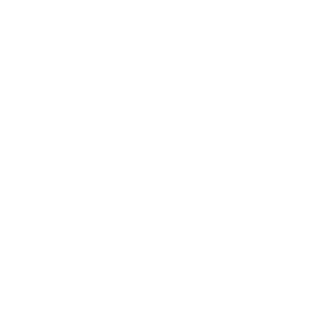
Obiettivo
Il nostro obiettivo era
raggiungere i potenziali venditori
nei vari momenti del loro
processo decisionale prima delle
altre agenzie immobiliari senza
ricorrere ai tradizionali metodi di
acquisizione (come chiamate a
freddo, porta a porta o ricerca
degli annunci di privati), poiché il
nostro cliente puntava a farsi
affidare l’incarico in esclusiva.
Quello che non emergeva però nel sito
web e nei canali social del nostro cliente