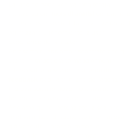
La landing page veniva monitorata
attraverso dei
tools di analisi
dei dati che
ci hanno permesso di fare valutazioni e di
ottimizzare ulteriormente la user
experience dei visitatori.
Ad esempio, abbiamo riscontrato che gli
utenti in target erano maggiormente
interessati alla sezione riguardante i
feedback
degli altri clienti dell’agenzia
(riprova sociale) dove mostravano un
tempo di permanenza più lungo.
Abbiamo quindi potenziato la sezione
relativa ai casi di successo di chi aveva
già venduto il proprio immobile,
inserendo le foto degli immobili e