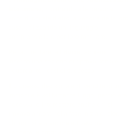
lato umano
, mostrando alle persone il
volto di chi sta dietro la vendita della loro
casa, utilizzando un linguaggio
comprensibile e per loro familiare.
Per aumentare la
fiducia
, abbiamo
inserito una sezione di riprova sociale
riguardante i casi di successo.
Il processo decisionale di vendita di un
immobile è solitamente lungo, perciò era
necessario intercettare anche chi si
trovava ancora nella fase iniziale, cioè
chi non si era ancora attivato per
vendere la propria abitazione.