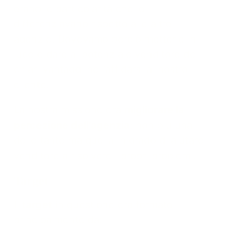
erano le particolarità che lo
differenziavano rispetto alle altre
agenzie. Dovevamo perciò metterle in
luce e dare al potenziale venditore dei
chiari vantaggi nell’affidarsi al nostro
cliente.
La nostra missione era
migliorare la
percezione dell’agenzia
: non più una
delle tante ma quella in grado di aiutare il
venditore a risolvere i propri problemi.
Target
Il
target
in questione era formato
principalmente da: