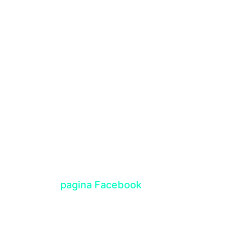
che si occupa di vendita e acquisizione
immobili a Padova e provincia.
I clienti dell’agenzia immobiliare si
possono dividere in due gruppi:
chi sta cercando casa (quindi per
l’agenzia parliamo di
“vendite”
)
chi vuole vendere casa (in questo
caso per l’agenzia si tratta di
“acquisizioni”
).
L’agenzia in questione aveva già un sito
web, una
pagina Facebook
e un profilo
Instagram gestiti internamente dagli
agenti, ma non si era mai avvicinato al