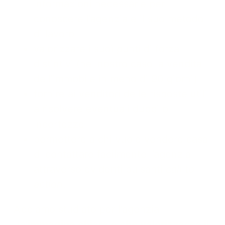
informazioni necessarie per
conoscere l’agenzia e il suo metodo
di lavoro
valorizzare i suoi punti di forza
distintivi (nel nostro caso la vendita
dell’immobile in meno di 90 giorni)
fornire ai venditori delle risposte utili
a risolvere eventuali dubbi o
incertezze
permettere a chi vuole vendere casa
di contattare facilmente l’agenzia
attraverso evidenti pulsanti
call to
action
.
Abbiamo studiato per l’agenzia
un’
immagine chiara e che valorizzasse il