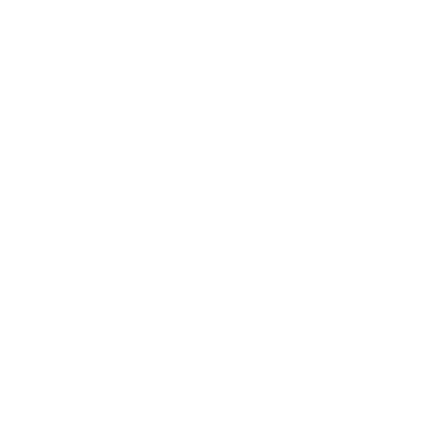
Per questo abbiamo creato nella parte
finale della landing page una procedura
per ricevere una valutazione del tutto
gratuita del proprio immobile. La persona
doveva solo inserire i propri dati e
l’indirizzo dell’immobile in questione e
riceveva via mail la valutazione da parte
di un agente.
Questo ha permesso all’agenzia di
acquisire contatti di persone in target,
utili per intraprendere e sviluppare
ulteriori azioni di marketing.
Test e analisi dei dati