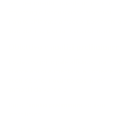
web per quanto riguarda un piano di
marketing e l’acquisizione avveniva
tramite chiamate a freddo, passaparola o
inserzioni su giornali cartacei locali.
Obiettivo e analisi preliminare
L’obiettivo principale affidatoci dal nostro
cliente era di aumentare le richieste di
acquisizione, trovando così nuovi
immobili da vendere.
Dopo l’
analisi preliminare
abbiamo
identificato:
in quali zone della provincia di