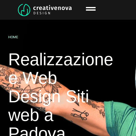
HOME
Realizzazione
e Web
Design Siti
web a
Padova