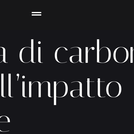
a di carbo
ll’impatto
e