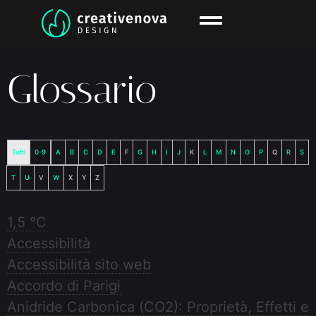
Glossario
Tutti
0-9
A
B
C
D
E
F
G
H
I
J
K
L
M
N
O
P
Q
R
S
T
U
V
W
X
Y
Z
1,5 °C
Accessibilità
Accessibilità sito web
Accordo di Parigi
Anidride Carbonica (CO2): Proprietà, Effetti e